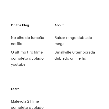
On the blog
About
No olho do furacão
Baixar rango dublado
netflix
mega
O ultimo tiro filme
Smallville 6 temporada
completo dublado
dublado online hd
youtube
Learn
Malévola 2 filme
completo dublado