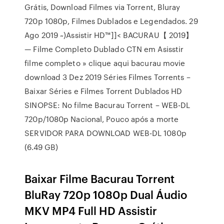
Grátis, Download Filmes via Torrent, Bluray
720p 1080p, Filmes Dublados e Legendados. 29
Ago 2019 ~)Assistir HD™]]< BACURAU【 2019】
— Filme Completo Dublado CTN em Asisstir
filme completo » clique aqui bacurau movie
download 3 Dez 2019 Séries Filmes Torrents –
Baixar Séries e Filmes Torrent Dublados HD
SINOPSE: No filme Bacurau Torrent – WEB-DL
720p/1080p Nacional, Pouco após a morte
SERVIDOR PARA DOWNLOAD WEB-DL 1080p
(6.49 GB)
Baixar Filme Bacurau Torrent
BluRay 720p 1080p Dual Áudio
MKV MP4 Full HD Assistir