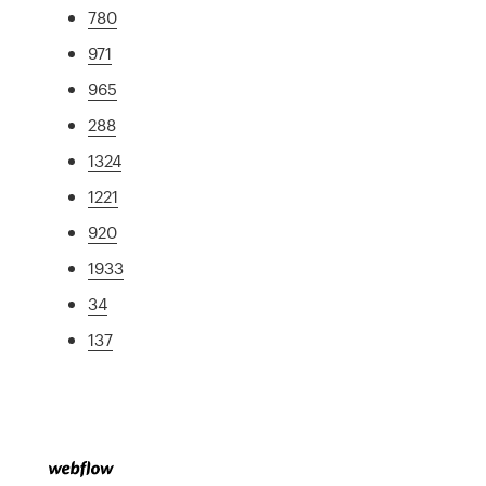
780
971
965
288
1324
1221
920
1933
34
137