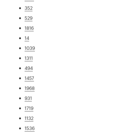
352
529
1816
14
1039
1311
494
1457
1968
931
1719
1132
1536