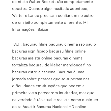
cientista Walter Beckett são completamente
opostos. Quando algo inusitado acontece,
Walter e Lance precisam confiar um no outro
de um jeito completamente diferente. [+]
Informações | Baixar
TAG : bacurau filme bacurau cinema sao paulo
bacurau significado bacurau filme online
bacurau assistir online bacurau cinema
fortaleza bacurau de kleber mendonça filho
bacurau estreia nacional Bacurau é uma
jornada sobre pessoas que se superam nas
dificuldades em situações que podem a
primeira vista parecerem inusitadas, mas que
na verdade é tão atual e realista como qualquer
coisa Assistir Bacurau Nacional HD online –