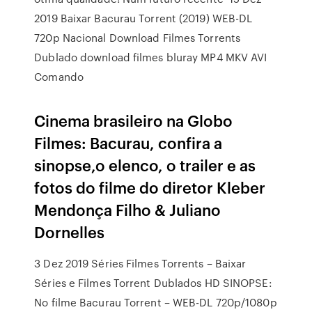
2019 Baixar Bacurau Torrent (2019) WEB-DL
720p Nacional Download Filmes Torrents
Dublado download filmes bluray MP4 MKV AVI
Comando
Cinema brasileiro na Globo
Filmes: Bacurau, confira a
sinopse,o elenco, o trailer e as
fotos do filme do diretor Kleber
Mendonça Filho & Juliano
Dornelles
3 Dez 2019 Séries Filmes Torrents – Baixar
Séries e Filmes Torrent Dublados HD SINOPSE:
No filme Bacurau Torrent – WEB-DL 720p/1080p