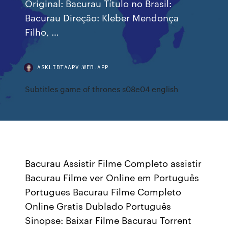
Original: Bacurau Título no Brasil:
Bacurau Direção: Kleber Mendonça
Filho, …
ASKLIBTAAPV.WEB.APP
Subtitles game of thrones s08e04 english
Bacurau Assistir Filme Completo assistir
Bacurau Filme ver Online em Português
Portugues Bacurau Filme Completo
Online Gratis Dublado Português
Sinopse: Baixar Filme Bacurau Torrent