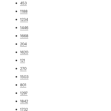
453
1188
1234
1446
1668
204
1620
121
270
1503
801
1297
1842
1732