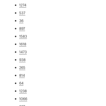
1274
537
36
897
1583
1618
1473
938
265
814
64
1238
1066