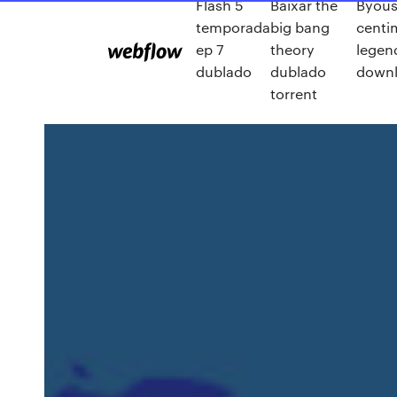
Flash 5
Baixar the
Byous
temporada
big bang
centi
ep 7
theory
legen
dublado
dublado
down
torrent