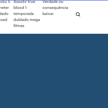
oku 5
Assistir true
Verdade ou
meter
blood 1
consequência
dado
temporada
baixar
load
dublado mega
filmes