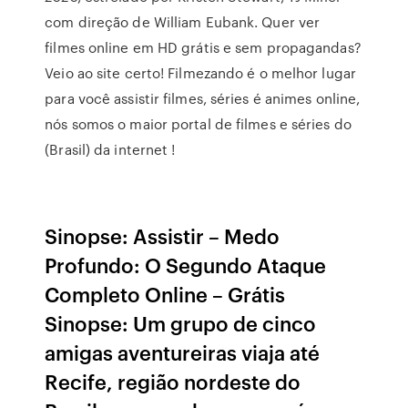
com direção de William Eubank. Quer ver
filmes online em HD grátis e sem propagandas?
Veio ao site certo! Filmezando é o melhor lugar
para você assistir filmes, séries é animes online,
nós somos o maior portal de filmes e séries do
(Brasil) da internet !
Sinopse: Assistir – Medo
Profundo: O Segundo Ataque
Completo Online – Grátis
Sinopse: Um grupo de cinco
amigas aventureiras viaja até
Recife, região nordeste do