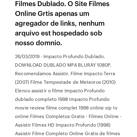
Filmes Dublado. O Site Filmes
Online Grtis apenas um
agregador de links, nenhum
arquivo est hospedado sob
nosso domnio.
26/03/2019 · Impacto Profundo Dublado.
DOWNLOAD DUBLADO MP4 BLURAY 1080P.
Recomendamos Assistir. Filme Impacto Terra
(2007) Filme Tempestade de Meteoros (2010)
Elenco assistir o filme Impacto Profundo
dublado completo 1998 Impacto Profundo
movie review filme complet 1998 online vip tv
online Filmes Completos Gratis - Filmes Online -
Assistir Filmes HD Impacto Profundo (1998)
Assistir Filme Completo Online Grátis de filmes