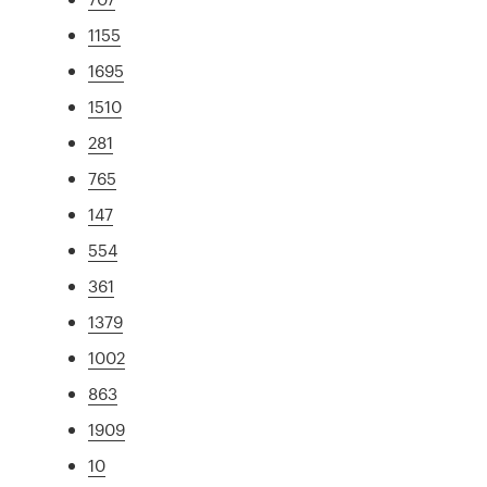
1155
1695
1510
281
765
147
554
361
1379
1002
863
1909
10