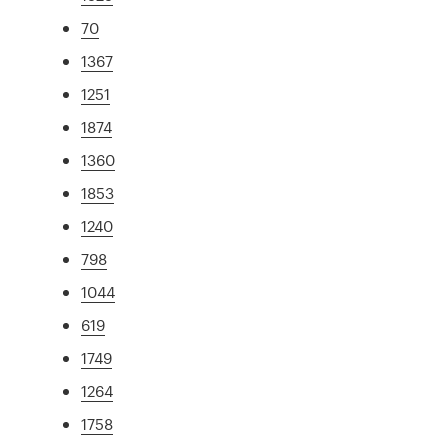
70
1367
1251
1874
1360
1853
1240
798
1044
619
1749
1264
1758