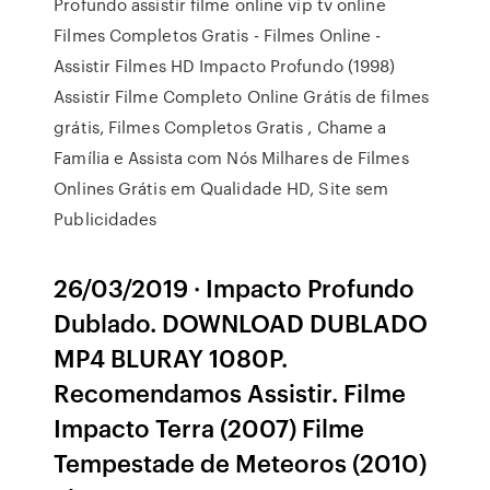
Profundo assistir filme online vip tv online
Filmes Completos Gratis - Filmes Online -
Assistir Filmes HD Impacto Profundo (1998)
Assistir Filme Completo Online Grátis de filmes
grátis, Filmes Completos Gratis , Chame a
Família e Assista com Nós Milhares de Filmes
Onlines Grátis em Qualidade HD, Site sem
Publicidades
26/03/2019 · Impacto Profundo
Dublado. DOWNLOAD DUBLADO
MP4 BLURAY 1080P.
Recomendamos Assistir. Filme
Impacto Terra (2007) Filme
Tempestade de Meteoros (2010)