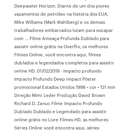
Deepwater Horizon. Diante de um dos piores
vazamentos de petróleo na história dos EUA,
Mike Williams (Mark Wahlberg) e os demais
trabalhadores embarcados lutam para escapar
com … Filme Ameaça Profunda Dublado para
assistir online grátis na Overflix, os melhores
Filmes Online, você encontra aqui, filmes
dublados e legendados completos para assistir
online HD. 01/02/2019 · Impacto profundo
Impacto Profundo Deep Impact Pôster
promocional Estados Unidos 1998 • cor • 121 min
Direção Mimi Leder Produção David Brown
Richard D. Zanuc Filme Impacto Profundo
Dublado Dublado e Legendado para assistir
online grátis no Livre Filmes HD, as melhores
Séries Online você encontra aqui, séries