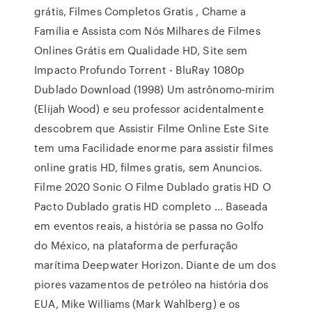
grátis, Filmes Completos Gratis , Chame a
Família e Assista com Nós Milhares de Filmes
Onlines Grátis em Qualidade HD, Site sem
Impacto Profundo Torrent - BluRay 1080p
Dublado Download (1998) Um astrônomo-mirim
(Elijah Wood) e seu professor acidentalmente
descobrem que Assistir Filme Online Este Site
tem uma Facilidade enorme para assistir filmes
online gratis HD, filmes gratis, sem Anuncios.
Filme 2020 Sonic O Filme Dublado gratis HD O
Pacto Dublado gratis HD completo … Baseada
em eventos reais, a história se passa no Golfo
do México, na plataforma de perfuração
marítima Deepwater Horizon. Diante de um dos
piores vazamentos de petróleo na história dos
EUA, Mike Williams (Mark Wahlberg) e os