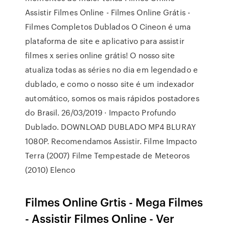
Assistir Filmes Online - Filmes Online Grátis -
Filmes Completos Dublados O Cineon é uma
plataforma de site e aplicativo para assistir
filmes x series online grátis! O nosso site
atualiza todas as séries no dia em legendado e
dublado, e como o nosso site é um indexador
automático, somos os mais rápidos postadores
do Brasil. 26/03/2019 · Impacto Profundo
Dublado. DOWNLOAD DUBLADO MP4 BLURAY
1080P. Recomendamos Assistir. Filme Impacto
Terra (2007) Filme Tempestade de Meteoros
(2010) Elenco
Filmes Online Grtis - Mega Filmes
- Assistir Filmes Online - Ver