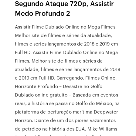
Segundo Ataque 720p, Assistir
Medo Profundo 2
Assistir Filme Dublado Online no Mega Filmes,
Melhor site de filmes e séries da atualidade,
filmes e séries lançamentos de 2018 e 2019 em
Full HD. Assistir Filme Dublado Online no Mega
Filmes, Melhor site de filmes e séries da
atualidade, filmes e séries lançamentos de 2018
e 2019 em Full HD. Carregando. Filmes Online.
Horizonte Profundo – Desastre no Golfo
Dublado online gratuito – Baseada em eventos
reais, a história se passa no Golfo do México, na
plataforma de perfuração marítima Deepwater
Horizon. Diante de um dos piores vazamentos
de petróleo na história dos EUA, Mike Williams