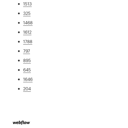
1513
325
1468
1612
1788
797
895
645
1646
204