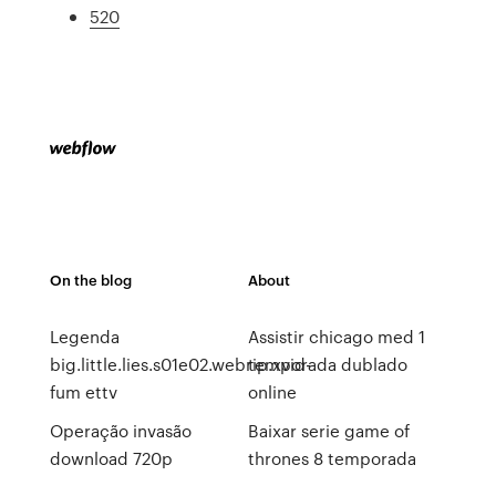
520
On the blog
About
Legenda
Assistir chicago med 1
big.little.lies.s01e02.webrip.xvid-
temporada dublado
fum ettv
online
Operação invasão
Baixar serie game of
download 720p
thrones 8 temporada