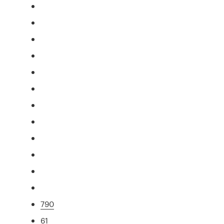
790
61