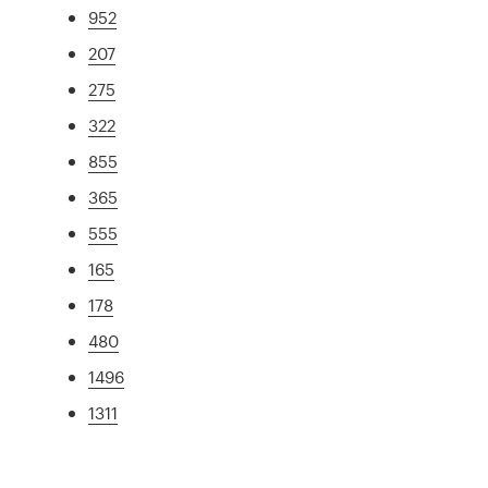
952
207
275
322
855
365
555
165
178
480
1496
1311