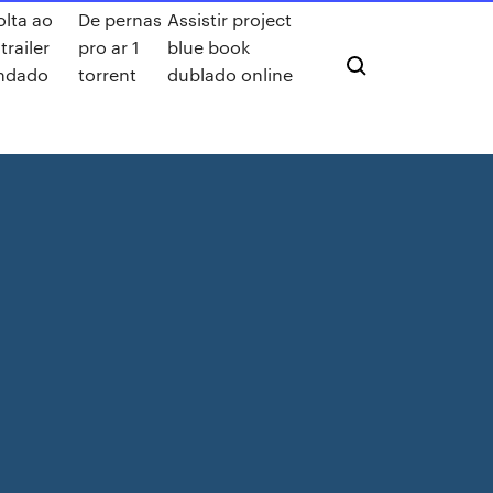
olta ao
De pernas
Assistir project
trailer
pro ar 1
blue book
ndado
torrent
dublado online