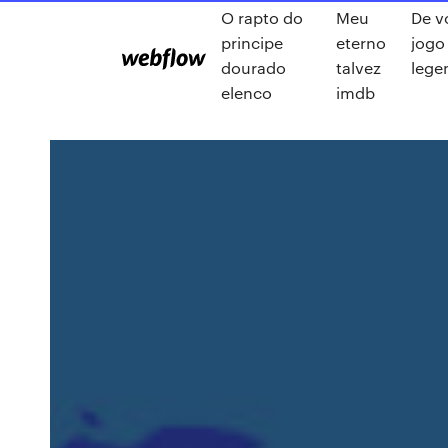
O rapto do
Meu
De v
principe
eterno
jogo 
dourado
talvez
lege
elenco
imdb