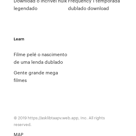
Download o incrivel hulk
Frequency 1 temporada
legendado
dublado download
Learn
Filme pelé o nascimento
de uma lenda dublado
Gente grande mega
filmes
© 2019 https://asklibtaapv.web.app, Inc. All rights
reserved.
MAP