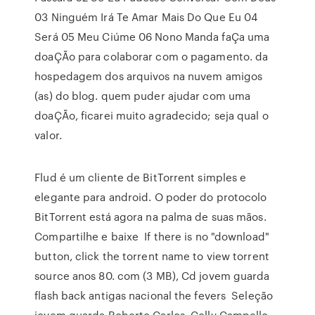
03 Ninguém Irá Te Amar Mais Do Que Eu 04
Será 05 Meu Ciúme 06 Nono Manda faÇa uma
doaÇÃo para colaborar com o pagamento. da
hospedagem dos arquivos na nuvem amigos
(as) do blog. quem puder ajudar com uma
doaÇÃo, ficarei muito agradecido; seja qual o
valor.
Flud é um cliente de BitTorrent simples e
elegante para android. O poder do protocolo
BitTorrent está agora na palma de suas mãos.
Compartilhe e baixe If there is no "download"
button, click the torrent name to view torrent
source anos 80. com (3 MB), Cd jovem guarda
flash back antigas nacional the fevers Seleção
jovem guarda Roberto Carlos, Celly Campello