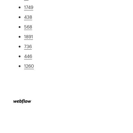
1749
438
568
1891
736
446
1260