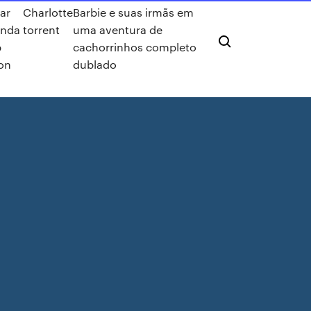
ar
Charlotte
Barbie e suas irmãs em
enda
torrent
uma aventura de
p
cachorrinhos completo
ion
dublado