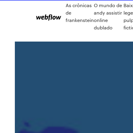
As crônicas
O mundo de
Baix
de
andy assistir
leg
frankenstein
online
pul
dublado
fict