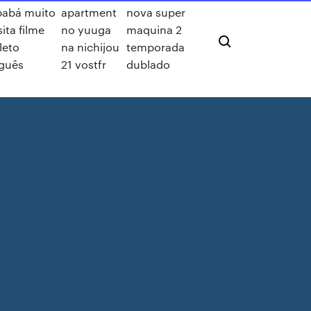
abá muito
apartment
nova super
ita filme
no yuuga
maquina 2
leto
na nichijou
temporada
guês
21 vostfr
dublado