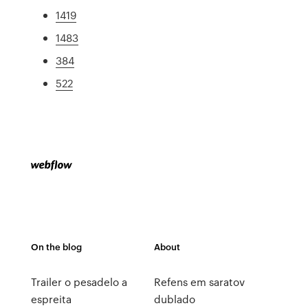
1419
1483
384
522
On the blog
About
Trailer o pesadelo a
Refens em saratov
espreita
dublado