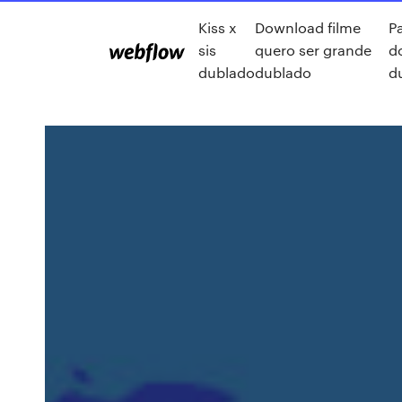
Kiss x
Download filme
P
sis
quero ser grande
d
dublado
dublado
d