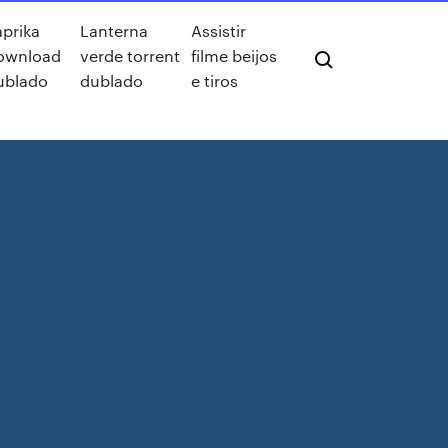
aprika
Lanterna
Assistir
ownload
verde torrent
filme beijos
ublado
dublado
e tiros