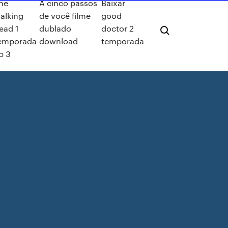
he
A cinco passos
Baixar
alking
de você filme
good
ead 1
dublado
doctor 2
emporada
download
temporada
p 3