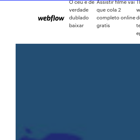
O céu é de
Assistir filme vai
T
verdade
que cola 2
w
dublado
completo online
d
baixar
gratis
t
e