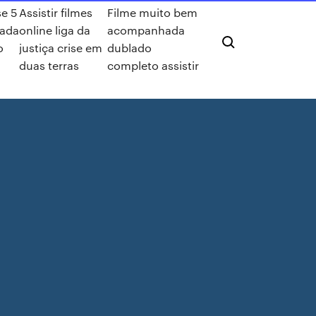
se 5
Assistir filmes
Filme muito bem
ada
online liga da
acompanhada
o
justiça crise em
dublado
duas terras
completo assistir