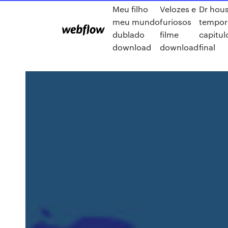
Meu filho
Velozes e
Dr hou
meu mundo
furiosos
tempor
dublado
filme
capitul
download
download
final