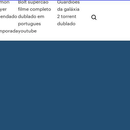
mon
Bolt supercão
Guardiões
ayer
filme completo
da galáxia
gendado
dublado em
2 torrent
portugues
dublado
mporada
youtube