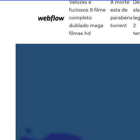
Velozes e
A morte
De
furiosos 9 filme
esta de
sl
completo
parabens
le
dublado mega
torrent
2
filmes hd
te